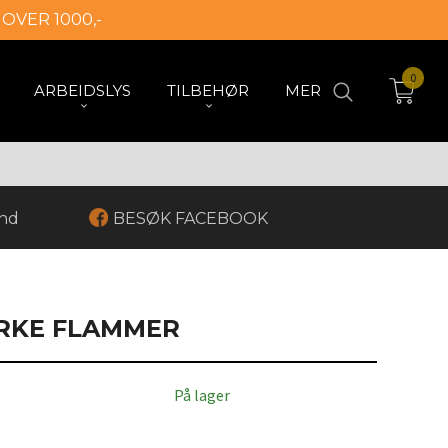
 OVER 1000,-
0
ARBEIDSLYS
TILBEHØR
MER
and
BESØK FACEBOOK
RKE FLAMMER
På lager