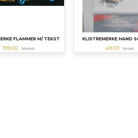
ERKE FLAMMER M/ TEKST
KLISTREMERKE HAND 
Tilbud
Rabatt
Tilbud
R
199,00
49,00
299,00
99,00
KJØP
KJØP