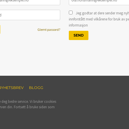
Jeg godtar at dere sender meg nyh
innforstått med vilkårene for bruk av p
informasjon
Glemt passord?
NYHETSBREV
BLOGG
e deg bedre service. Vi bruker cookies
rven din. Fortsett å bruke siden som