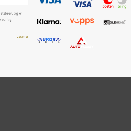
etsbrev, og er
ersonlig
Les mer