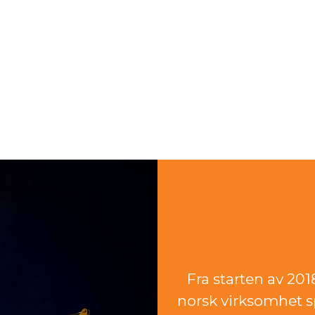
Fra starten av 20
norsk virksomhet sp