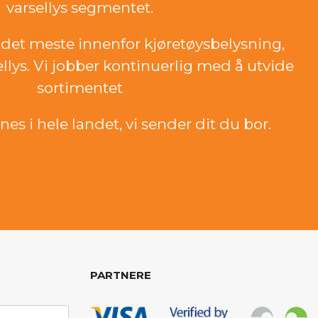
varsellys segmentet.
det meste innenfor kjøretøysbelysning,
ellys. Vi jobber kontinuerlig med å utvide
sortimentet
es i hele landet, vi sender dit du bor.
PARTNERE