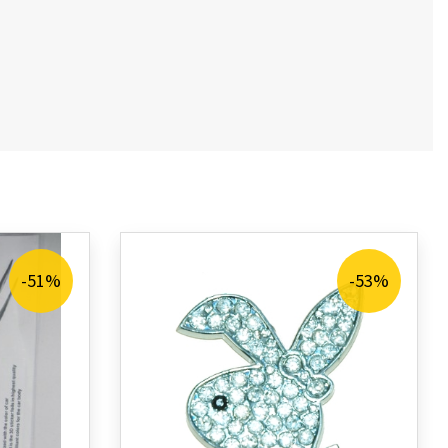
-51%
-53%