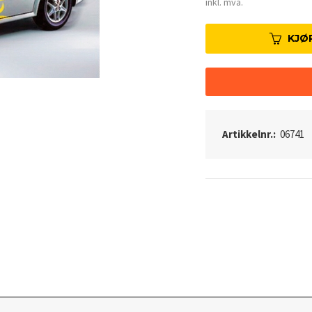
Rabatt
inkl. mva.
KJØ
Artikkelnr.:
06741