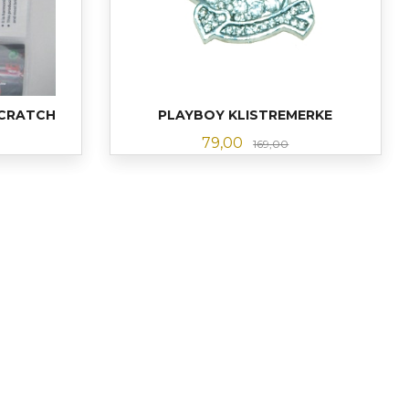
SCRATCH
PLAYBOY KLISTREMERKE
abatt
Tilbud
Rabatt
79,00
169,00
KJØP