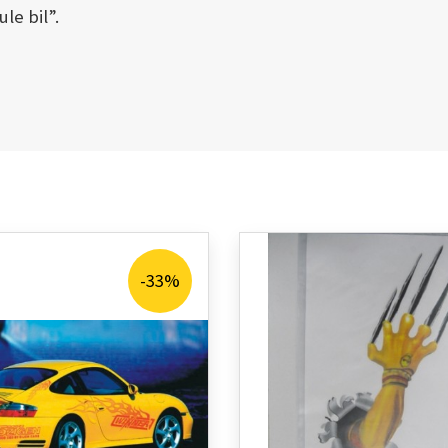
e bil”.
-33%