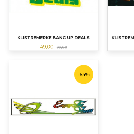
KLISTREMERKE BANG UP DEALS
KLISTREM
Tilbud
Rabatt
49,00
99,00
KJØP
-65%