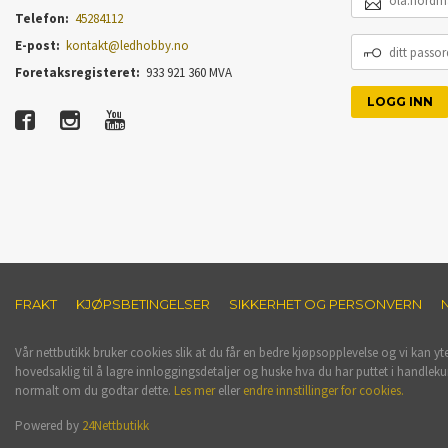
POSTADRESSE
Telefon:
45284112
DITT
E-post:
kontakt@ledhobby.no
PASSORD
Foretaksregisteret:
933 921 360 MVA
FRAKT
KJØPSBETINGELSER
SIKKERHET OG PERSONVERN
Vår nettbutikk bruker cookies slik at du får en bedre kjøpsopplevelse og vi kan yt
hovedsaklig til å lagre innloggingsdetaljer og huske hva du har puttet i handleku
normalt om du godtar dette.
Les mer
eller
endre innstillinger for cookies.
Powered by
24Nettbutikk