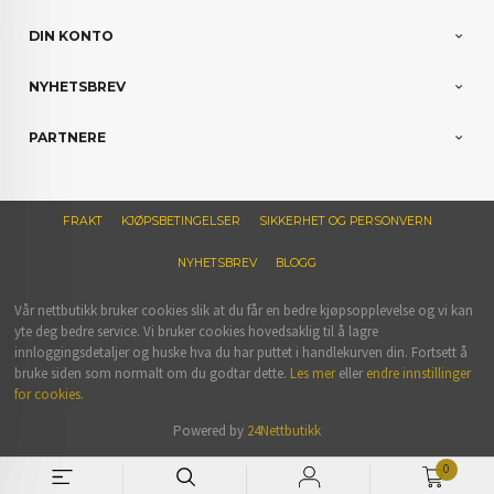
DIN KONTO
NYHETSBREV
PARTNERE
FRAKT
KJØPSBETINGELSER
SIKKERHET OG PERSONVERN
NYHETSBREV
BLOGG
Vår nettbutikk bruker cookies slik at du får en bedre kjøpsopplevelse og vi kan
yte deg bedre service. Vi bruker cookies hovedsaklig til å lagre
innloggingsdetaljer og huske hva du har puttet i handlekurven din. Fortsett å
bruke siden som normalt om du godtar dette.
Les mer
eller
endre innstillinger
for cookies.
Powered by
24Nettbutikk
0