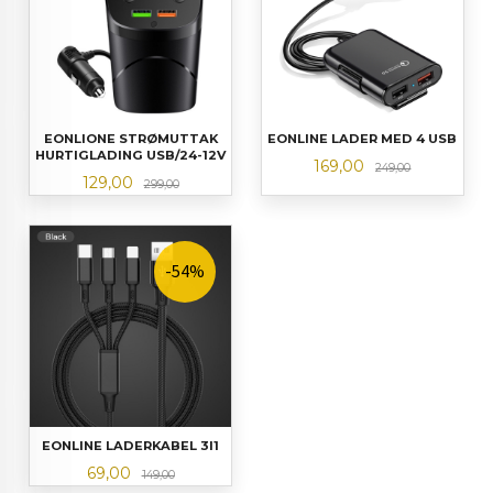
EONLIONE STRØMUTTAK
EONLINE LADER MED 4 USB
HURTIGLADING USB/24-12V
Tilbud
Rabatt
169,00
249,00
Tilbud
Rabatt
129,00
299,00
-54%
EONLINE LADERKABEL 3I1
Tilbud
Rabatt
69,00
149,00