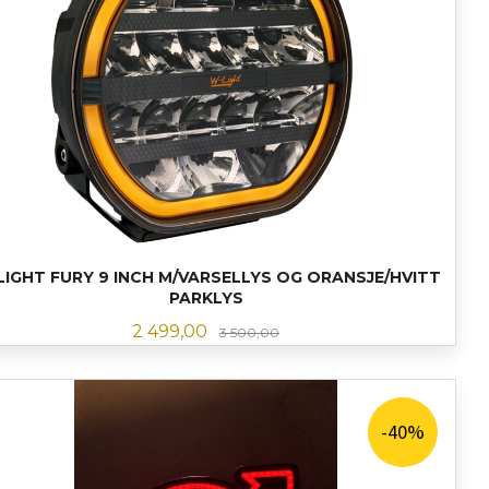
LIGHT FURY 9 INCH M/VARSELLYS OG ORANSJE/HVITT
PARKLYS
Tilbud
Rabatt
2 499,00
3 500,00
LES MER
-40%