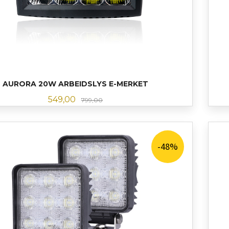
AURORA 20W ARBEIDSLYS E-MERKET
Tilbud
Rabatt
549,00
799,00
LES MER
-48%