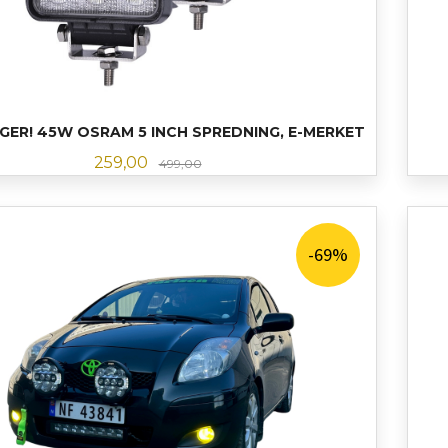
GER! 45W OSRAM 5 INCH SPREDNING, E-MERKET
Tilbud
Rabatt
259,00
499,00
LES MER
-69%