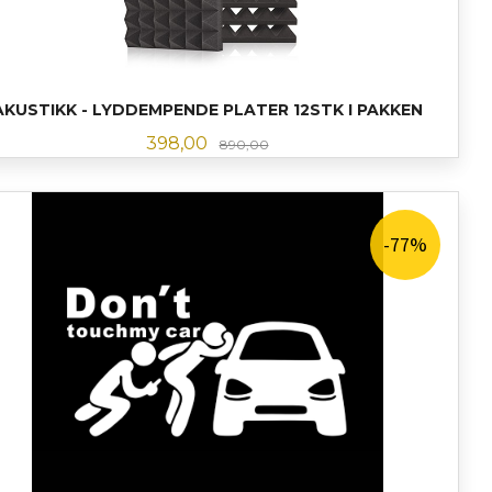
AKUSTIKK - LYDDEMPENDE PLATER 12STK I PAKKEN
Tilbud
Rabatt
398,00
890,00
KJØP
-77%