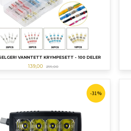
ELGER! VANNTETT KRYMPESETT - 100 DELER
Tilbud
Rabatt
139,00
299,00
KJØP
-31%