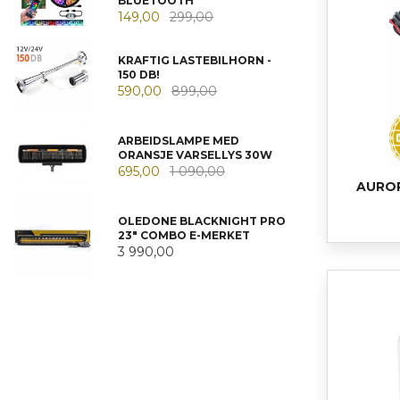
BLUETOOTH
149,00
299,00
KRAFTIG LASTEBILHORN -
150 DB!
590,00
899,00
ARBEIDSLAMPE MED
ORANSJE VARSELLYS 30W
695,00
1 090,00
AUROR
OLEDONE BLACKNIGHT PRO
23" COMBO E-MERKET
3 990,00