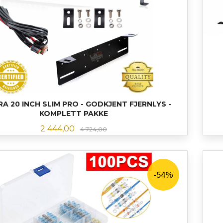
A 20 INCH SLIM PRO - GODKJENT FJERNLYS -
KOMPLETT PAKKE
Tilbud
Rabatt
2 444,00
4 724,00
KJØP
-54%