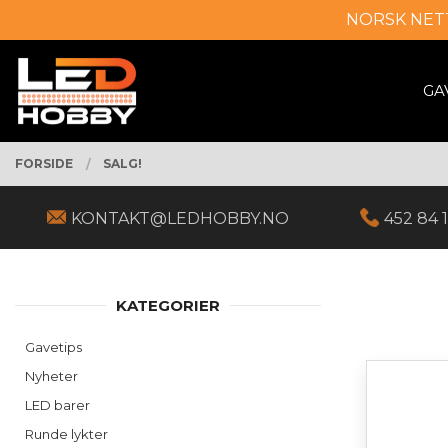
Gå
NORSK NET
Lukk
til
innholdet
PRODUKTER
GA
FORSIDE
SALG!
KONTAKT@LEDHOBBY.NO
452 84 1
KATEGORIER
Gavetips
Nyheter
LED barer
Runde lykter