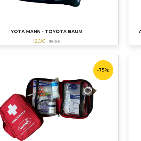
YOTA MANN - TOYOTA BAUM
Tilbud
Rabatt
12,00
39,00
LES MER
-75%