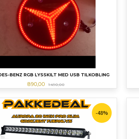
ES-BENZ RGB LYSSKILT MED USB TILKOBLING
Tilbud
Rabatt
890,00
1 490,00
LES MER
-48%