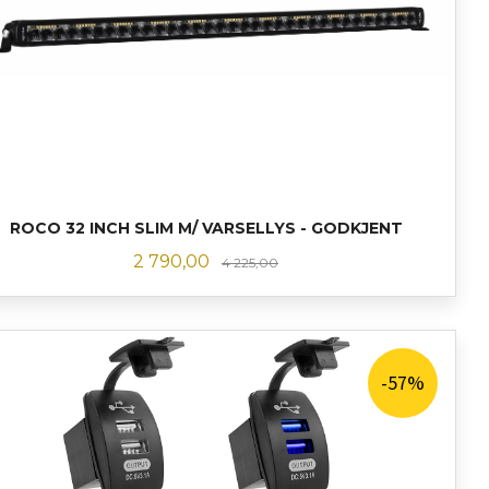
ROCO 32 INCH SLIM M/ VARSELLYS - GODKJENT
Tilbud
Rabatt
2 790,00
4 225,00
LES MER
-57%