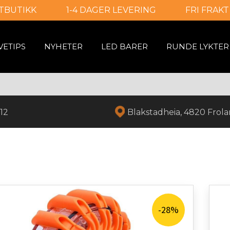
TBUTIKK
1-4 DAGER LEVERING
FRI FRAKT
VETIPS
NYHETER
LED BARER
RUNDE LYKTER
12
Blakstadheia, 4820 Frol
-28%