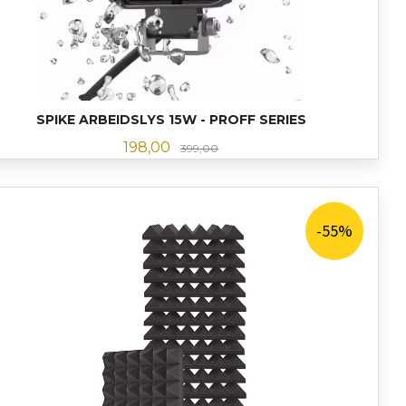
SPIKE ARBEIDSLYS 15W - PROFF SERIES
Tilbud
Rabatt
198,00
399,00
LES MER
-55%