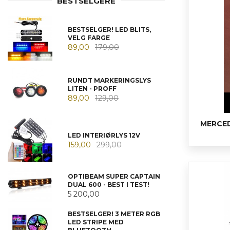
BESTSELGERE
BESTSELGER! LED BLITS,
VELG FARGE
89,00
179,00
RUNDT MARKERINGSLYS
LITEN - PROFF
89,00
129,00
MERCED
LED INTERIØRLYS 12V
159,00
299,00
OPTIBEAM SUPER CAPTAIN
DUAL 600 - BEST I TEST!
5 200,00
BESTSELGER! 3 METER RGB
LED STRIPE MED