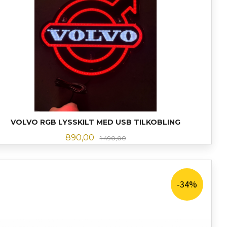
VOLVO RGB LYSSKILT MED USB TILKOBLING
Tilbud
Rabatt
890,00
1 490,00
LES MER
-34%