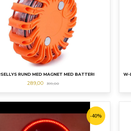
RSELLYS RUND MED MAGNET MED BATTERI
W-
Tilbud
Rabatt
289,00
399,00
KJØP
-40%