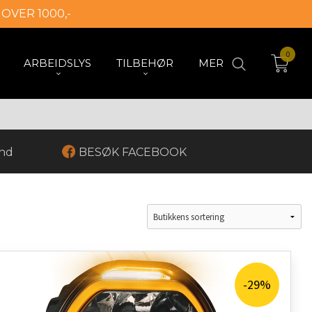
 OVER 1000,-
0
ARBEIDSLYS
TILBEHØR
MER
and
BESØK FACEBOOK
-29%