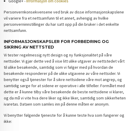
Google+ -
Informasjon om cookies
Personvernkonsekvensene ved bruk av disse informasjonskapslene
vil variere fra et nettsamfunn til et annet, avhengig av hvilke
personverninnstillinger du har satt opp på din bruker i det enkelte
nettsamfunn.
INFORMASJONSKAPSLER FOR FORBEDRING OG
SIKRING AV NETTSTED
Vi tester regelmessig nytt design og ny funksjonalitet på våre
nettsider. Vi gjør dette ved å vise litt ulike utgaver av nettstedet vårt
til ulike besøkende, samtidig som vi følger med på hvordan de
besøkende responderer på de ulike utgavene av våre nettsider. Vi
benytter også tjenester for å sikre nettsidene våre mot angrep, og
samtidig sørge for at sidene er operative i alle tilfeller. Formålet med
dette er å kunne tilby våre besøkende de beste nettsidene vi klarer,
og da må vi vite hva dere liker og ikke liker, samtidig som sikkerheten
ivaretas. Dataen som samles inn på denne måten er anonym.
Vi benytter følgende tjeneste for å kunne teste hva som fungerer og
ikke: