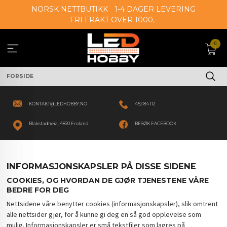
Gå
NORSK NETTBUTIKK
1-4 DAGER LEVERING
til
FRI FRAKT OVER 1000,-
innholdet
0
FORSIDE
KONTAKT@LEDHOBBY.NO
452 84 112
Blakstadheia, 4820 Froland
BESØK FACEBOOK
INFORMASJONSKAPSLER PÅ DISSE SIDENE
COOKIES, OG HVORDAN DE GJØR TJENESTENE VÅRE
BEDRE FOR DEG
Nettsidene våre benytter cookies (informasjonskapsler), slik omtrent
alle nettsider gjør, for å kunne gi deg en så god opplevelse som
mulig. Informasjonskapsler er små tekstfiler som lagres på