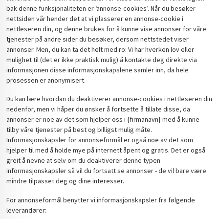
bak denne funksjonaliteten er ‘annonse-cookies’. Når du besøker
nettsiden vår hender det at vi plasserer en annonse-cookie i
nettleseren din, og denne brukes for å kunne vise annonser for våre
tjenester på andre sider du besøker, dersom nettstedet viser
annonser. Men, du kan ta det helt med ro: Vi har hverken lov eller
mulighet til (det er ikke praktisk mulig) å kontakte deg direkte via
informasjonen disse informasjonskapslene samler inn, da hele
prosessen er anonymisert.
Du kan lære hvordan du deaktiverer annonse-cookies i nettleseren din
nedenfor, men vi håper du ønsker å fortsette å tillate disse, da
annonser er noe av det som hjelper oss i {firmanavn} med å kunne
tilby våre tjenester på best og billigst mulig måte.
Informasjonskapsler for annonseformål er også noe av det som
hjelper til med å holde mye på internett åpent og gratis. Det er også
greit å nevne at selv om du deaktiverer denne typen
informasjonskapsler så vil du fortsatt se annonser - de vil bare være
mindre tilpasset deg og dine interesser.
For annonseformål benytter vi informasjonskapsler fra følgende
leverandører: