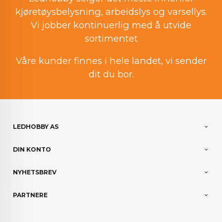
kjøretøysbelysning, arbeidslys og varsellys.
Vi jobber kontinuerlig med å utvide
sortimentet
Våre kunder finnes i hele landet, vi sender
dit du bor.
LEDHOBBY AS
DIN KONTO
NYHETSBREV
PARTNERE