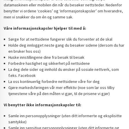
datamaskinen eller mobilen din når du besøker nettsteder. Nedenfor
benytter vi ordene ‘cookies’ og ‘informasjonskapsler’ om hverandre,
men vi snakker da om én og samme sak.
Våre informasjonskapsler hjelper til med å:
Sørge for at nettsidene fungerer slik du forventer at de skal
Holde deg innlogget neste gang du besøker sidene (dersom du har
en bruker hos oss)
Huske innstillingene dine fra besøk til besøk
Forbedre hastighet og sikkerhet på nettsidene
La deg dele sider og innhold du ønsker på sosiale nettverk, som
f.eks. Facebook
La oss kontinuerlig forbedre nettsidene våre for deg
Gjøre markedsføringen vår mer effektiv (noe som lar oss tilby
tjenestene våre på den måten vi gjør, til de prisene vi gjør)
Vi benytter ikke informasjonskapsler til:
Samle inn personopplysninger (uten ditt informerte og eksplisitte
samtykke)
Samle inn sensitive personopplysninger (uten ditt informerte og