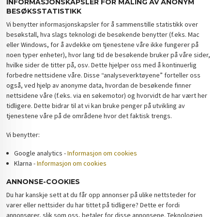
INFORMASJONSKAPSLER FOR MÅLING AV ANONYM
BESØKSSTATISTIKK
Vi benytter informasjonskapsler for å sammenstille statistikk over
besøkstall, hva slags teknologi de besøkende benytter (f.eks. Mac
eller Windows, for å avdekke om tjenestene våre ikke fungerer på
noen typer enheter), hvor lang tid de besøkende bruker på våre sider,
hvilke sider de titter på, osv. Dette hjelper oss med å kontinuerlig
forbedre nettsidene våre. Disse “analyseverktøyene” forteller oss
også, ved hjelp av anonyme data, hvordan de besøkende finner
nettsidene våre (f.eks. via en søkemotor) og hvorvidt de har vært her
tidligere. Dette bidrar til at vi kan bruke penger på utvikling av
tjenestene våre på de områdene hvor det faktisk trengs.
Vi benytter:
Google analytics -
Informasjon om cookies
Klarna -
Informasjon om cookies
ANNONSE-COOKIES
Du har kanskje sett at du får opp annonser på ulike nettsteder for
varer eller nettsider du har tittet på tidligere? Dette er fordi
annonsører, slik som oss, betaler for disse annonsene. Teknologien