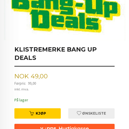
KLISTREMERKE BANG UP
DEALS
Tilbud
NOK
49,00
Førpris:
99,00
Rabatt
inkl. mva.
På lager
KJØP
ØNSKELISTE