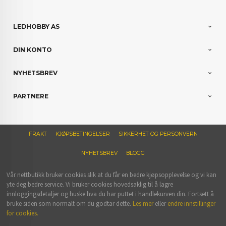
LEDHOBBY AS
DIN KONTO
NYHETSBREV
PARTNERE
FRAKT
KJØPSBETINGELSER
SIKKERHET OG PERSONVERN
NYHETSBREV
BLOGG
Vår nettbutikk bruker cookies slik at du får en bedre kjøpsopplevelse og vi kan
yte deg bedre service. Vi bruker cookies hovedsaklig til å lagre
innloggingsdetaljer og huske hva du har puttet i handlekurven din. Fortsett å
bruke siden som normalt om du godtar dette.
Les mer
eller
endre innstillinger
for cookies.