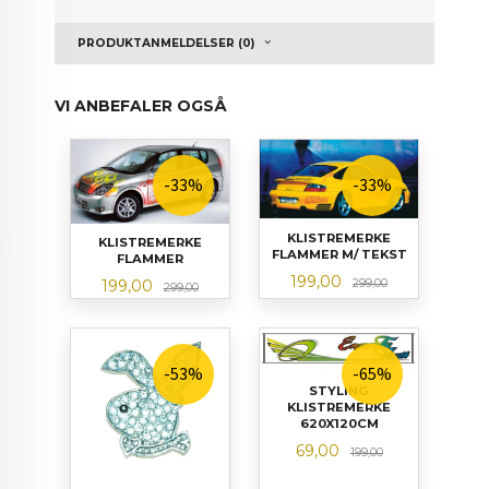
PRODUKTANMELDELSER (0)
VI ANBEFALER OGSÅ
-33%
-33%
KLISTREMERKE
KLISTREMERKE
FLAMMER M/ TEKST
FLAMMER
Tilbud
Rabatt
199,00
Tilbud
Rabatt
299,00
199,00
299,00
-53%
-65%
STYLING
KLISTREMERKE
620X120CM
Tilbud
Rabatt
69,00
199,00