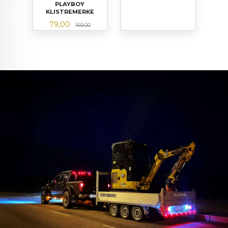
PLAYBOY
KLISTREMERKE
Tilbud
Rabatt
79,00
169,00