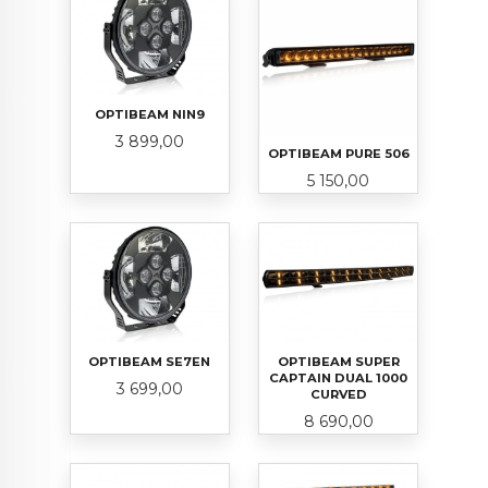
OPTIBEAM NIN9
Pris
3 899,00
OPTIBEAM PURE 506
Pris
5 150,00
OPTIBEAM SE7EN
OPTIBEAM SUPER
CAPTAIN DUAL 1000
Pris
3 699,00
CURVED
Pris
8 690,00