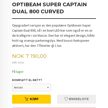
OPTIBEAM SUPER CAPTAIN
DUAL 800 CURVED
Oppgradert versjon av den populære Optibeam Super
Captain Dual 800, nå i en buet LED-bar som også er en av
de kraftigste i sin klasse. Den har et elegant design, både
hvitt og oransje parkeringslys. Med boost-funksjonen
aktivert, har den 775meter @ 1 lux.
Pris
NOK
7 190,00
inkl. mva.
På lager
KOMPLETT EL-NETT?
KJØP
ØNSKELISTE