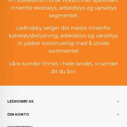
en suksessfull norsk virksomhet spesifisert
innenfor ekstralys, arbeidslys og varsellys
segmentet.
Ledhobby selger det meste innenfor
kjøretøysbelysning, arbeidslys og varsellys.
Vi jobber kontinuerlig med å utvide
sortimentet
Våre kunder finnes i hele landet, vi sender
dit du bor.
LEDHOBBY AS
DIN KONTO