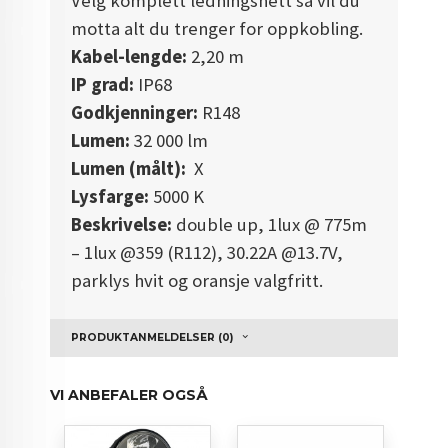
Velg komplett ledningsnett så vil du
motta alt du trenger for oppkobling.
Kabel-lengde:
2,20 m
IP grad:
IP68
Godkjenninger:
R148
Lumen:
32
000 lm
Lumen (målt):
X
Lysfarge:
5000 K
Beskrivelse:
double up, 1lux @ 775m
– 1lux @359 (R112), 30.22A @13.7V,
parklys hvit og oransje valgfritt.
PRODUKTANMELDELSER (0)
VI ANBEFALER OGSÅ