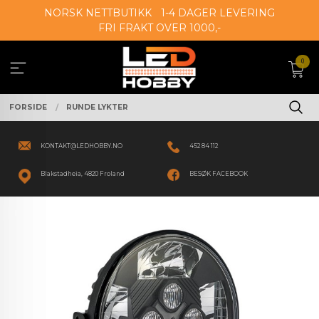
Gå
NORSK NETTBUTIKK
1-4 DAGER LEVERING
til
FRI FRAKT OVER 1000,-
innholdet
0
FORSIDE
RUNDE LYKTER
KONTAKT@LEDHOBBY.NO
452 84 112
Blakstadheia, 4820 Froland
BESØK FACEBOOK