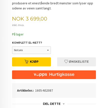
produsere et enestående bredt mønster som lyser opp
sidene av veien samt langt.
Pris
NOK
3 699,00
inkl. mva.
På lager
KOMPLETT EL-NETT?
KJØP
ØNSKELISTE
Artikkelnr.:
1605-NS2087
DEL DETTE