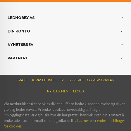
LEDHOBBY AS
DIN KONTO
NYHETSBREV
PARTNERE
FRAKT
KJØPSBETINGELSER
SIKKERHET OG PERSONVERN
NYHETSBREV
BLOGG
Vår nettbutikk bruker cookies slik at du får en bedre kjøpsopplevelse og vi kan
yte deg bedre service. Vi bruker cookies hovedsaklig til å lagre
innloggingsdetaljer og huske hva du har puttet i handlekurven din. Fortsett å
bruke siden som normalt om du godtar dette.
Les mer
eller
endre innstillinger
for cookies.