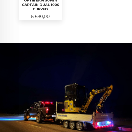
OPTIBEAM SUPER
CAPTAIN DUAL 1000
CURVED
Pris
8 690,00