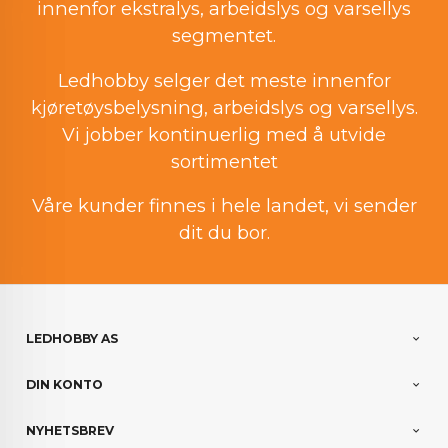
innenfor ekstralys, arbeidslys og varsellys
segmentet.
Ledhobby selger det meste innenfor
kjøretøysbelysning, arbeidslys og varsellys.
Vi jobber kontinuerlig med å utvide
sortimentet
Våre kunder finnes i hele landet, vi sender
dit du bor.
LEDHOBBY AS
DIN KONTO
NYHETSBREV