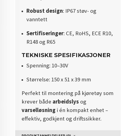
Robust design
: IP67 støv- og
vanntett
Sertifiseringer
: CE, RoHS, ECE R10,
R148 og R65
TEKNISKE SPESIFIKASJONER
Spenning: 10–30V
Størrelse: 150 x 51 x 39 mm
Perfekt til montering på kjøretøy som
krever både
arbeidslys
og
varselløsning
i én kompakt enhet –
effektiv, godkjent og driftssikker.
PRODUKTANMELDELSER (0)