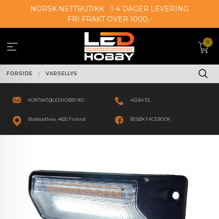
Gå
NORSK NETTBUTIKK
1-4 DAGER LEVERING
til
FRI FRAKT OVER 1000,-
innholdet
0
FORSIDE
VARSELLYS
KONTAKT@LEDHOBBY.NO
452 84 112
Blakstadheia, 4820 Froland
BESØK FACEBOOK