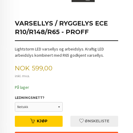
VARSELLYS / RYGGELYS ECE
R10/R148/R65 - PROFF
Lightstorm LED varsellys og arbeidslys. Kraftig LED
arbeidslys kombinert med R65 godkjent varsellys.
Pris
NOK
599,00
inkl. mva.
På lager
LEDNINGSNETT?
KJØP
ØNSKELISTE