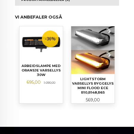
VI ANBEFALER OGSÅ
-36%
ARBEIDSLAMPE MED
ORANSJE VARSELLYS
30W
LIGHTSTORM
Tilbud
Rabatt
695,00
1 090,00
VARSELLYS RYGGELYS
MINI FLOOD ECE
R10,R148,R65
Pris
569,00