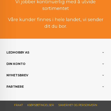
Vi jobber kontinuerlig med å utvide
sortimentet
Våre kunder finnes i hele landet, vi sender
dit du bor.
LEDHOBBY AS
DIN KONTO
NYHETSBREV
PARTNERE
FRAKT
KJØPSBETINGELSER
SIKKERHET OG PERSONVERN