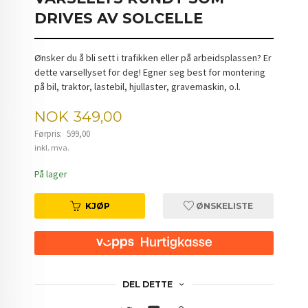
DRIVES AV SOLCELLE
Ønsker du å bli sett i trafikken eller på arbeidsplassen? Er
dette varsellyset for deg! Egner seg best for montering
på bil, traktor, lastebil, hjullaster, gravemaskin, o.l.
Tilbud
NOK
349,00
Førpris:
599,00
Rabatt
inkl. mva.
På lager
KJØP
ØNSKELISTE
DEL DETTE