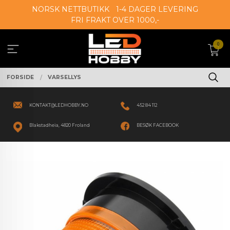
Gå
NORSK NETTBUTIKK
1-4 DAGER LEVERING
til
FRI FRAKT OVER 1000,-
innholdet
0
FORSIDE
VARSELLYS
KONTAKT@LEDHOBBY.NO
452 84 112
Blakstadheia, 4820 Froland
BESØK FACEBOOK