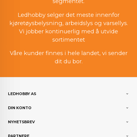
segmentet.
Ledhobby selger det meste innenfor
kjøretøysbelysning, arbeidslys og varsellys.
Vi jobber kontinuerlig med å utvide
sortimentet
Våre kunder finnes i hele landet, vi sender
dit du bor.
LEDHOBBY AS
DIN KONTO
NYHETSBREV
PARTNERE