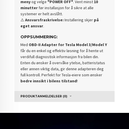
meny
og velge
"POWER OFF"
. Vent minst
10
minutter
før installasjon for å sikre at alle
systemer er helt avslått.
⚠️
Ansvarsfraskrivelse:
Installering skjer
på
eget ansvar
.
OPPSUMMERING:
Med
OBD-II Adapter for Tesla Model 3/Model Y
får du en enkel og effektiv løsning for å hente ut
verdifull diagnostisk informasjon fra bilen din.
Enten du ønsker å overvåke ytelse, batteristatus
eller annen viktig data, gir denne adapteren deg
full kontroll. Perfekt for Tesla-eiere som ønsker
bedre innsikt i bilens tilstand
!
PRODUKTANMELDELSER (0)