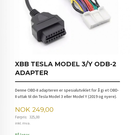
XBB TESLA MODEL 3/Y ODB-2
ADAPTER
Denne OBD-II adapteren er spesialutviklet for å gi et OBD-
II uttak til din Tesla Model 3 eller Model Y (2019 og nyere).
Tilbud
NOK
249,00
Førpris:
325,00
Rabatt
inkl. mva.
På lager