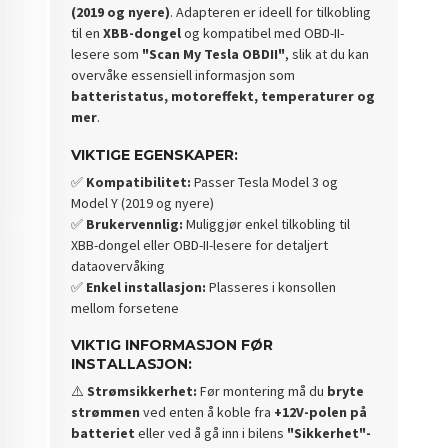
(2019 og nyere)
. Adapteren er ideell for tilkobling
til en
XBB-dongel
og kompatibel med OBD-II-
lesere som
"Scan My Tesla OBDII"
, slik at du kan
overvåke essensiell informasjon som
batteristatus, motoreffekt, temperaturer og
mer
.
VIKTIGE EGENSKAPER:
✅
Kompatibilitet:
Passer Tesla Model 3 og
Model Y (2019 og nyere)
✅
Brukervennlig:
Muliggjør enkel tilkobling til
XBB-dongel eller OBD-II-lesere for detaljert
dataovervåking
✅
Enkel installasjon:
Plasseres i konsollen
mellom forsetene
VIKTIG INFORMASJON FØR
INSTALLASJON:
⚠️
Strømsikkerhet:
Før montering må du
bryte
strømmen
ved enten å koble fra
+12V-polen på
batteriet
eller ved å gå inn i bilens
"Sikkerhet"-