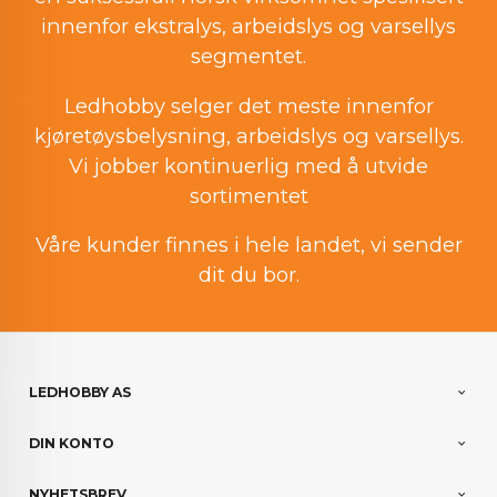
innenfor ekstralys, arbeidslys og varsellys
segmentet.
Ledhobby selger det meste innenfor
kjøretøysbelysning, arbeidslys og varsellys.
Vi jobber kontinuerlig med å utvide
sortimentet
Våre kunder finnes i hele landet, vi sender
dit du bor.
LEDHOBBY AS
DIN KONTO
NYHETSBREV