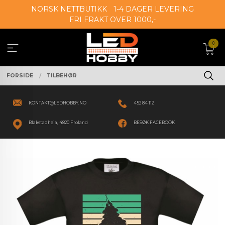
Gå
NORSK NETTBUTIKK
1-4 DAGER LEVERING
til
FRI FRAKT OVER 1000,-
innholdet
0
FORSIDE
TILBEHØR
KONTAKT@LEDHOBBY.NO
452 84 112
Blakstadheia, 4820 Froland
BESØK FACEBOOK