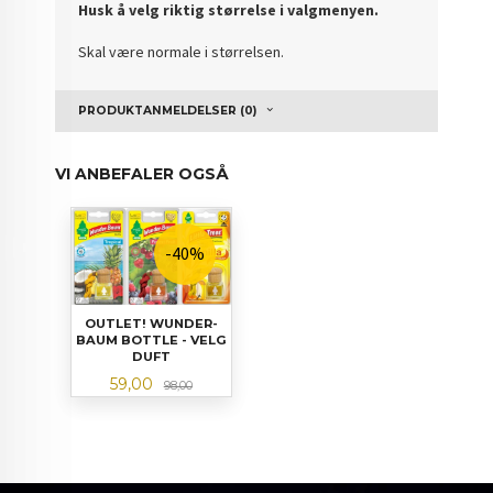
Husk å velg riktig størrelse i valgmenyen.
Skal være normale i størrelsen.
PRODUKTANMELDELSER (0)
VI ANBEFALER OGSÅ
-40%
OUTLET! WUNDER-
BAUM BOTTLE - VELG
DUFT
Tilbud
Rabatt
59,00
98,00