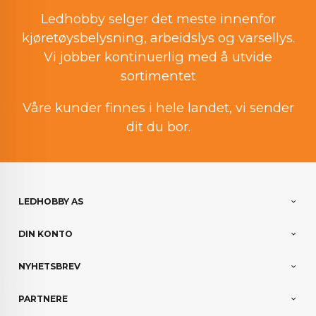
Ledhobby selger det meste innenfor
kjøretøysbelysning, arbeidslys og varsellys.
Vi jobber kontinuerlig med å utvide
sortimentet
Våre kunder finnes i hele landet, vi sender
dit du bor.
LEDHOBBY AS
DIN KONTO
NYHETSBREV
PARTNERE