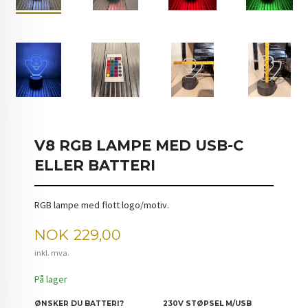
V8 RGB LAMPE MED USB-C
ELLER BATTERI
RGB lampe med flott logo/motiv.
Pris
NOK
229,00
inkl. mva.
På lager
ØNSKER DU BATTERI?
230V STØPSEL M/USB