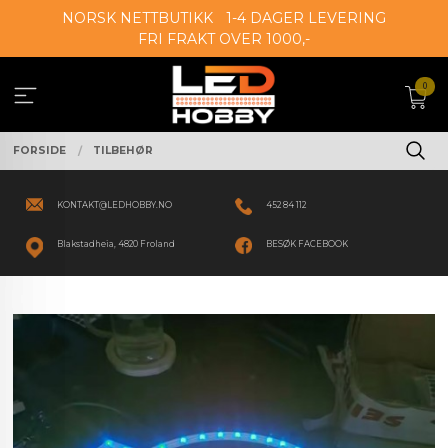
Gå
NORSK NETTBUTIKK
1-4 DAGER LEVERING
til
FRI FRAKT OVER 1000,-
innholdet
0
FORSIDE
TILBEHØR
KONTAKT@LEDHOBBY.NO
452 84 112
Blakstadheia, 4820 Froland
BESØK FACEBOOK