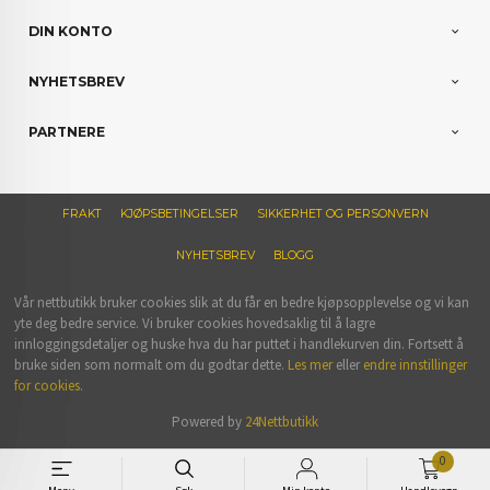
DIN KONTO
NYHETSBREV
PARTNERE
FRAKT
KJØPSBETINGELSER
SIKKERHET OG PERSONVERN
NYHETSBREV
BLOGG
Vår nettbutikk bruker cookies slik at du får en bedre kjøpsopplevelse og vi kan
yte deg bedre service. Vi bruker cookies hovedsaklig til å lagre
innloggingsdetaljer og huske hva du har puttet i handlekurven din. Fortsett å
bruke siden som normalt om du godtar dette.
Les mer
eller
endre innstillinger
for cookies.
Powered by
24Nettbutikk
0