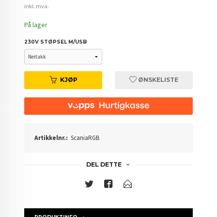
Rabatt
inkl. mva.
På lager
230V STØPSEL M/USB
KJØP
ØNSKELISTE
Artikkelnr.:
ScaniaRGB
DEL DETTE