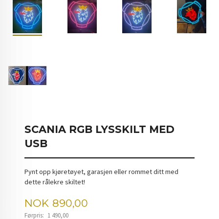
SCANIA RGB LYSSKILT MED
USB
Pynt opp kjøretøyet, garasjen eller rommet ditt med
dette rålekre skiltet!
Tilbud
NOK
890,00
Førpris:
1 490,00