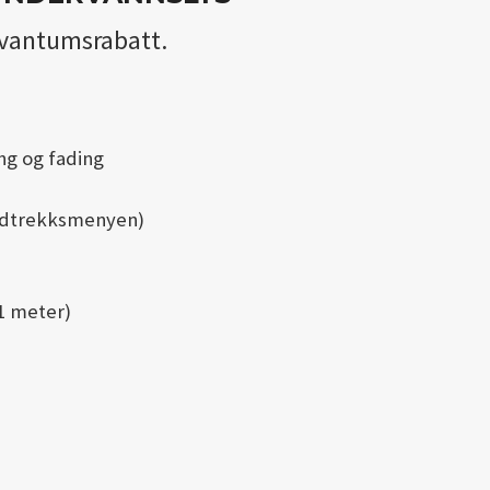
t kvantumsrabatt.
ng og fading
nedtrekksmenyen)
 1 meter)