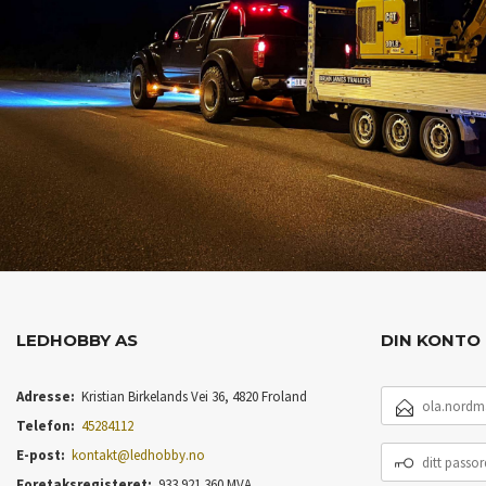
LEDHOBBY AS
DIN KONTO
E-
Adresse:
Kristian Birkelands Vei 36, 4820 Froland
POSTADRESSE
Telefon:
45284112
DITT
E-post:
kontakt@ledhobby.no
PASSORD
Foretaksregisteret:
933 921 360 MVA