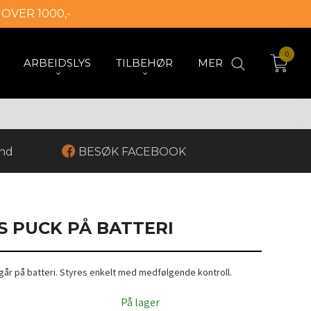
 OVER 1000,-
0
ARBEIDSLYS
TILBEHØR
MER
and
BESØK FACEBOOK
S PUCK PÅ BATTERI
går på batteri. Styres enkelt med medfølgende kontroll.
På lager