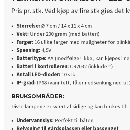
Pris pr. stk. Ved kjøp av fire stk gies de
Størrelse:
Ø 7 cm / 14 x 11 x 4 cm
Vekt:
Under 200 gram (med batteri)
Farger:
16 ulike farger med muligheter for blinki
Spenning:
4,5V
Batteritype:
AA (medfølger ikke, kan kjøpes i 
Batteri i kontrolleren:
CR2032 (inkludert)
Antall LED-dioder:
10 stk
IP-grad:
IP68 (vanntett, tåler nedsenking ned til
BRUKSOMRÅDER:
Disse lampene er svært allsidige og kan brukes til:
Undervannslys:
Perfekt til båten
Belysning til gårdsplassen eller bassenget