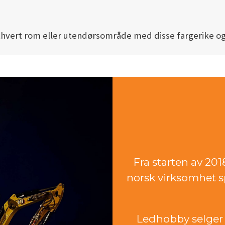
 ethvert rom eller utendørsområde med disse fargerike og
Fra starten av 20
norsk virksomhet sp
Ledhobby selger 