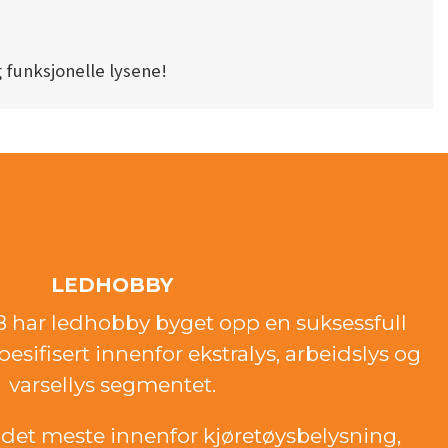
 funksjonelle lysene!
LEDHOBBY
18 har ledhobby byget opp en suksessfull
esifisert innenfor ekstralys, arbeidslys og
varsellys segmentet.
det meste innenfor kjøretøysbelysning,