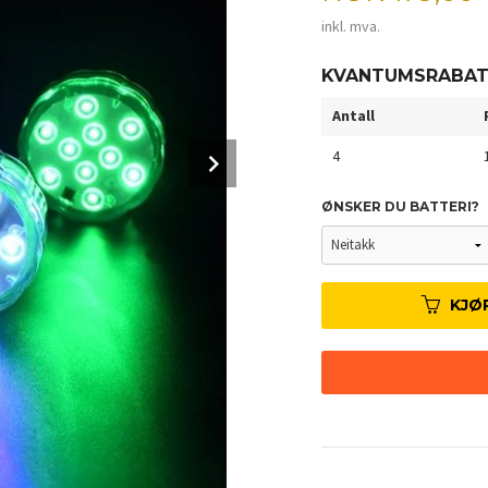
inkl. mva.
KVANTUMSRABA
Antall
Next
4
ØNSKER DU BATTERI?
KJØ