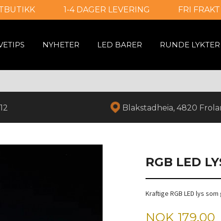
TBUTIKK
1-4 DAGER LEVERING
FRI FRAKT
VETIPS
NYHETER
LED BARER
RUNDE LYKTER
12
Blakstadheia, 4820 Frol
RGB LED LY
Kraftige RGB LED lys som 
Pris
NOK
179,00