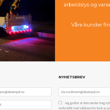
arbeidslys og vars
Våre kunder finn
NYHETSBREV
Jeg godtar at dere sender meg nyh
innforstått med vilkårene for bruk av p