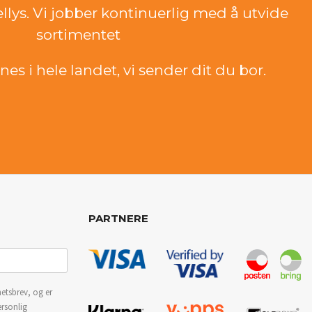
ellys. Vi jobber kontinuerlig med å utvide
sortimentet
es i hele landet, vi sender dit du bor.
PARTNERE
etsbrev, og er
ersonlig