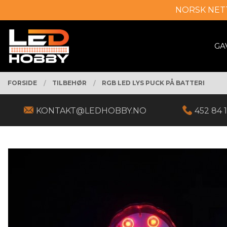
Gå
NORSK NET
Lukk
til
innholdet
PRODUKTER
GA
FORSIDE
TILBEHØR
RGB LED LYS PUCK PÅ BATTERI
KONTAKT@LEDHOBBY.NO
452 84 1