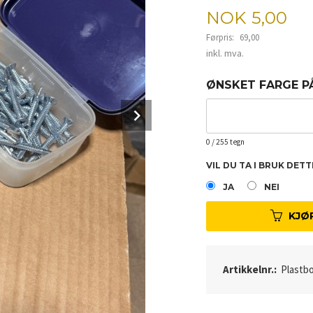
Tilbud
NOK
5,00
Førpris:
69,00
Rabatt
inkl. mva.
ØNSKET FARGE P
Next
0
/ 255 tegn
VIL DU TA I BRUK DET
JA
NEI
KJØ
Artikkelnr.:
Plastb