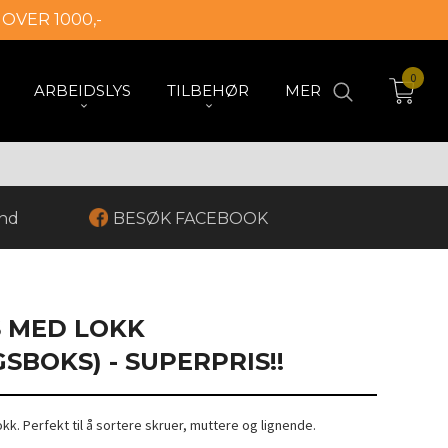
 OVER 1000,-
0
ARBEIDSLYS
TILBEHØR
MER
and
BESØK FACEBOOK
 MED LOKK
SBOKS) - SUPERPRIS!!
kk. Perfekt til å sortere skruer, muttere og lignende.