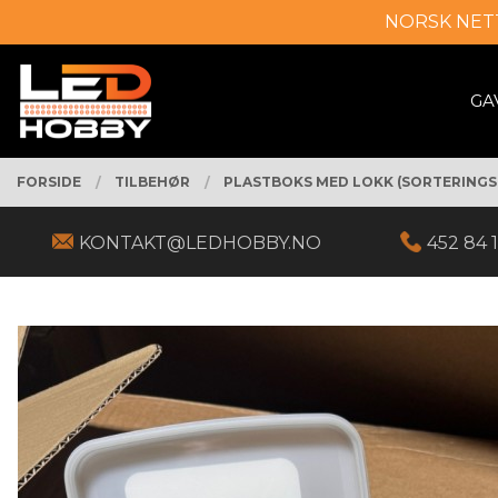
Gå
NORSK NET
Lukk
til
innholdet
PRODUKTER
GA
FORSIDE
TILBEHØR
PLASTBOKS MED LOKK (SORTERINGSB
KONTAKT@LEDHOBBY.NO
452 84 1