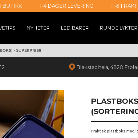
TBUTIKK
1-4 DAGER LEVERING
FRI FRAKT
VETIPS
NYHETER
LED BARER
RUNDE LYKTER
OKS) - SUPERPRIS!!
12
Blakstadheia, 4820 Frol
PLASTBOKS
(SORTERING
Praktisk plastboks med lo