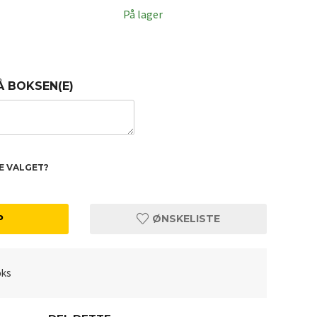
På lager
Å BOKSEN(E)
TE VALGET?
P
ØNSKELISTE
oks