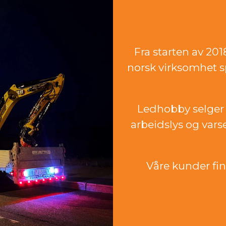
Fra starten av 20
norsk virksomhet sp
Ledhobby selger 
arbeidslys og vars
Våre kunder finn