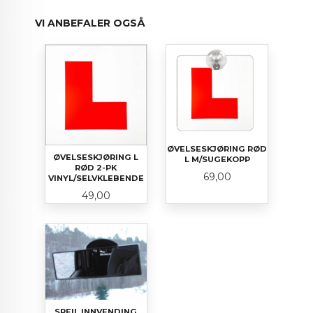
VI ANBEFALER OGSÅ
ØVELSESKJØRING RØD
ØVELSESKJØRING L
L M/SUGEKOPP
RØD 2-PK
Pris
69,00
VINYL/SELVKLEBENDE
Pris
49,00
SPEIL INNVENDING