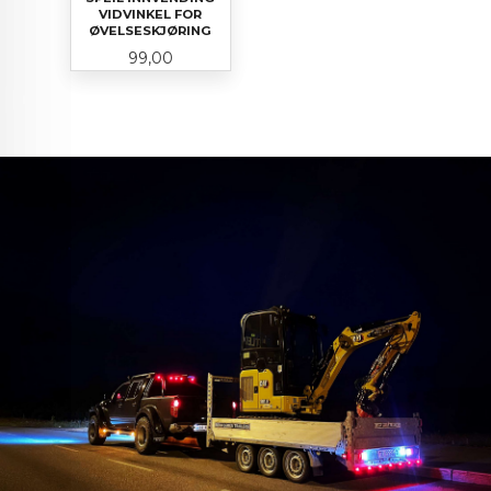
VIDVINKEL FOR
ØVELSESKJØRING
Pris
99,00