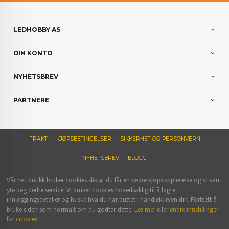
LEDHOBBY AS
DIN KONTO
NYHETSBREV
PARTNERE
FRAKT
KJØPSBETINGELSER
SIKKERHET OG PERSONVERN
NYHETSBREV
BLOGG
Vår nettbutikk bruker cookies slik at du får en bedre kjøpsopplevelse og vi kan
yte deg bedre service. Vi bruker cookies hovedsaklig til å lagre
innloggingsdetaljer og huske hva du har puttet i handlekurven din. Fortsett å
bruke siden som normalt om du godtar dette.
Les mer
eller
endre innstillinger
for cookies.