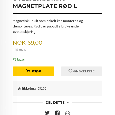
MAGNETPLATE RØD L
Magnetisk L-skilt som enkelt kan monteres og
demonteres. Rød L er påbudt å bruke under
øvelseskjøring.
Pris
NOK
69,00
inkl. mva.
På lager
KJØP
ØNSKELISTE
Artikkelnr.:
09106
DEL DETTE