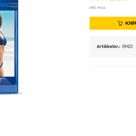
inkl. mva.
KJØ
Artikkelnr.:
09423