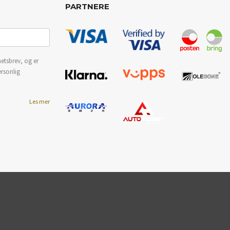
PARTNERE
etsbrev, og er
ersonlig
Les mer