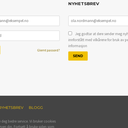
NYHETSBREV
Jeg godtar at dere sender meg nyh
innforstått med vilkårene for bruk av p
informasjon
Glemt passord?
NYHETSBREV
BLOGG
e deg bedre service. Vi bruker cookies
rven din. Fortsett å bruke siden som