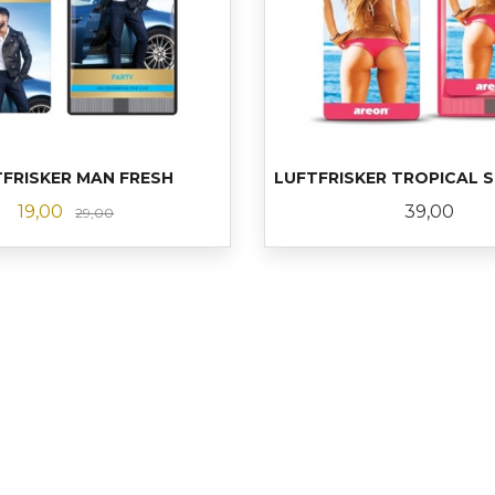
FRISKER MAN FRESH
LUFTFRISKER TROPICAL S
Tilbud
Rabatt
Pris
19,00
39,00
29,00
KJØP
KJØP