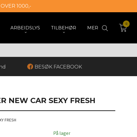
 OVER 1000,-
0
ARBEIDSLYS
TILBEHØR
MER
and
BESØK FACEBOOK
ER NEW CAR SEXY FRESH
XY FRESH
På lager