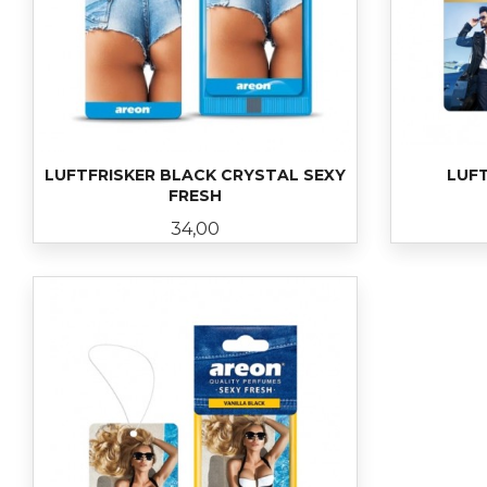
LUFTFRISKER BLACK CRYSTAL SEXY
LUFT
FRESH
Pris
34,00
KJØP