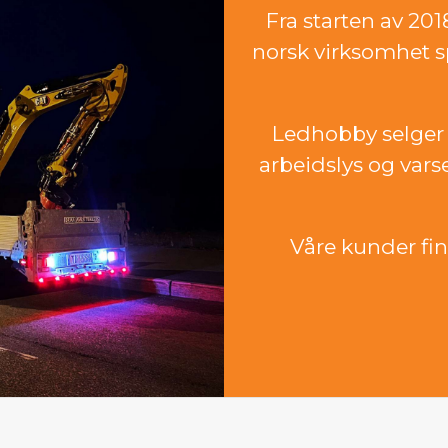
Fra starten av 20
norsk virksomhet sp
Ledhobby selger 
arbeidslys og vars
Våre kunder finn