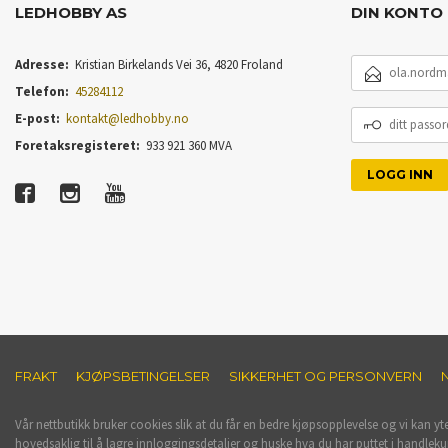
LEDHOBBY AS
DIN KONTO
E-
Adresse:
Kristian Birkelands Vei 36, 4820 Froland
POSTADRESSE
Telefon:
45284112
DITT
E-post:
kontakt@ledhobby.no
PASSORD
Foretaksregisteret:
933 921 360 MVA
FRAKT
KJØPSBETINGELSER
SIKKERHET OG PERSONVERN
Vår nettbutikk bruker cookies slik at du får en bedre kjøpsopplevelse og vi kan yt
hovedsaklig til å lagre innloggingsdetaljer og huske hva du har puttet i handleku