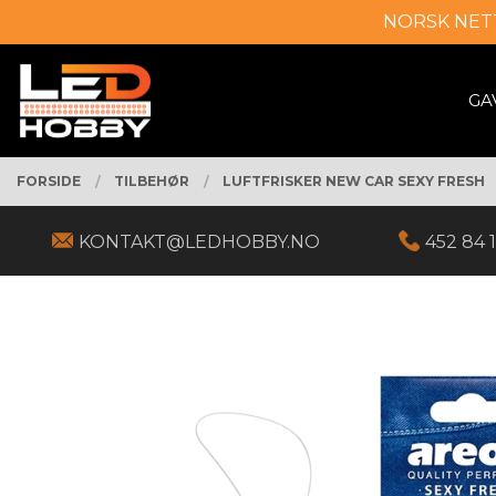
Gå
NORSK NET
Lukk
til
innholdet
PRODUKTER
GA
FORSIDE
TILBEHØR
LUFTFRISKER NEW CAR SEXY FRESH
KONTAKT@LEDHOBBY.NO
452 84 1