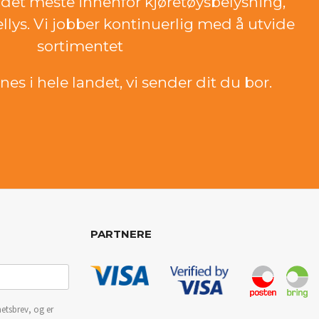
det meste innenfor kjøretøysbelysning,
ellys. Vi jobber kontinuerlig med å utvide
sortimentet
es i hele landet, vi sender dit du bor.
PARTNERE
etsbrev, og er