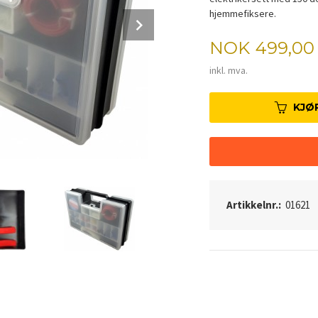
hjemmefiksere.
Next
Pris
NOK
499,00
inkl. mva.
KJØ
Artikkelnr.:
01621