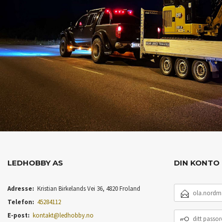
LEDHOBBY AS
DIN KONTO
E-
Adresse:
Kristian Birkelands Vei 36, 4820 Froland
POSTADRESSE
Telefon:
45284112
DITT
E-post:
kontakt@ledhobby.no