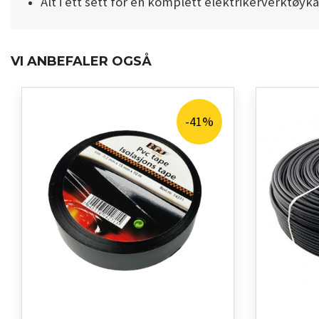
Alt i ett sett for en komplett elektrikerverktøyk
VI ANBEFALER OGSÅ
-41%