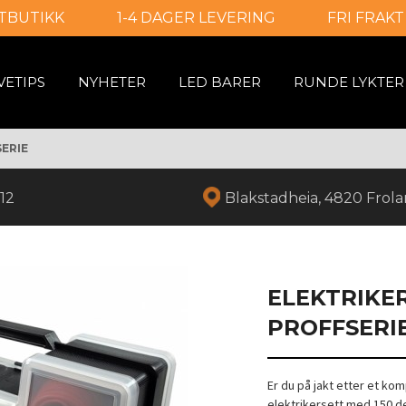
TBUTIKK
1-4 DAGER LEVERING
FRI FRAKT
VETIPS
NYHETER
LED BARER
RUNDE LYKTER
SERIE
12
Blakstadheia, 4820 Frol
ELEKTRIKER
PROFFSERI
Er du på jakt etter et kom
elektrikersett med 150 de