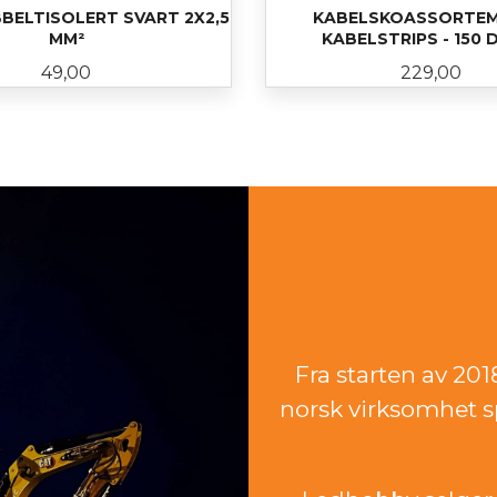
BELTISOLERT SVART 2X2,5
KABELSKOASSORTEM
MM²
KABELSTRIPS - 150 
Pris
Pris
49,00
229,00
KJØP
KJØP
Fra starten av 20
norsk virksomhet sp