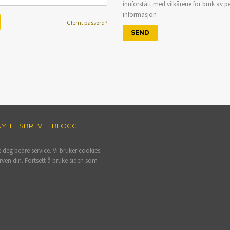
innforstått med vilkårene for bruk av p
informasjon
Glemt passord?
NYHETSBREV
BLOGG
e deg bedre service. Vi bruker cookies
rven din. Fortsett å bruke siden som