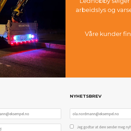
Ledhobby selger 
arbeidslys og vars
Våre kunder finn
NYHETSBREV
Jeg godtar at dere sender meg nyh