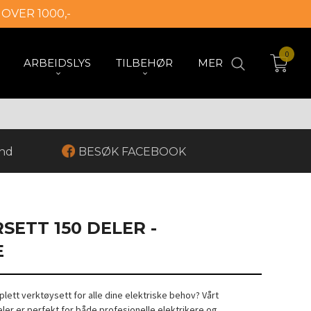
 OVER 1000,-
0
ARBEIDSLYS
TILBEHØR
MER
and
BESØK FACEBOOK
SETT 150 DELER -
E
plett verktøysett for alle dine elektriske behov? Vårt
ler er perfekt for både profesjonelle elektrikere og