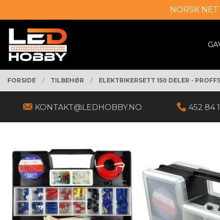
Gå
NORSK NET
Lukk
til
innholdet
PRODUKTER
GA
FORSIDE
TILBEHØR
ELEKTRIKERSETT 150 DELER - PROFF
KONTAKT@LEDHOBBY.NO
452 84 1