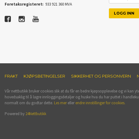
PASSORD
Foretaksregisteret:
933 921 360 MVA
FRAKT
KJØPSBETINGELSER
SIKKERHET OG PERSONVERN
Vår nettbutikk bruker cookies slik at du får en bedre kjøpsopplevelse og vi kan yt
hovedsaklig til å lagre innloggingsdetaljer og huske hva du har puttet i handleku
normalt om du godtar dette.
Les mer
eller
endre innstillinger for cookies.
Powered by
24Nettbutikk