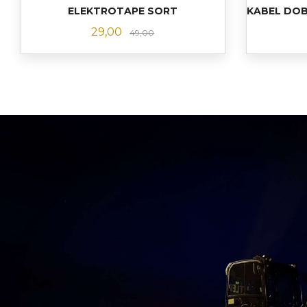
ELEKTROTAPE SORT
KABEL DOB
Tilbud
Rabatt
29,00
49,00
KJØP