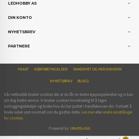
LEDHOBBY AS
DIN KONTO
NYHETSBREV
PARTNERE
FRAKT
KJØPSBETINGELSER
SIKKERHET OG PERSONVERN
NYHETSBREV
BLOGG
Vår nettbutikk bruker cookies slik at du får en bedre kjøpsopplevelse og vi kan
yte deg bedre service. Vi bruker cookies hovedsaklig til å lagre
innloggingsdetaljer og huske hva du har puttet i handlekurven din. Fortsett å
bruke siden som normalt om du godtar dette.
Les mer
eller
endre innstillinger
for cookies.
Powered by
24Nettbutikk