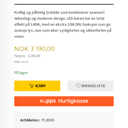
Kraftig og pålitelig lyskilde som kombinerer avansert
teknologi og moderne design. LED-baren har en total
effekt på 140W, med en ekstra 10W DRL-funksjon som gir
oransje lys, noe som øker synligheten og sikkerheten på
veien.
Tilbud
NOK
3 190,00
Førpris:
4 290,00
Rabatt
inkl. mva.
På lager
KJØP
ØNSKELISTE
Artikkelnr.:
PL-B905