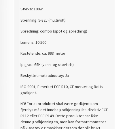
Styrke: 100w
Spenning: 9-32v (multivolt)
Spredning: combo (spot og spredning)
Lumens: 10 560
Kastelende: ca. 993 meter
Ip grad: 69K (vann- og støvtett)
Beskyttet mot radiostøy: Ja
ISO 9001, E-merket ECE R10, CE merket og RoHs-
godkjent.
NB! For at produktet skal være godkjent som
fjernlys må det inneha godkjenning iht. direktiv ECE
R112 eller ECE R149. Dette produktet har ikke
denne godkjenningen, men kan fortsatt monteres
på kjøretøy og maskiner dersom det blir brukt