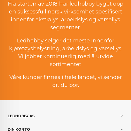
Fra starten av 2018 har ledhobby byget opp
en suksessfull norsk virksomhet spesifisert
innenfor ekstralys, arbeidslys og varsellys
segmentet.
Ledhobby selger det meste innenfor
kjøretøysbelysning, arbeidslys og varsellys.
Vi jobber kontinuerlig med å utvide
sortimentet
Våre kunder finnes i hele landet, vi sender
dit du bor.
LEDHOBBY AS
DIN KONTO