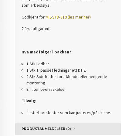
som arbeidslys.
Godkjent for
MIL-STD-810 (les mer her)
2 års full garanti.
Hva medfølger i pakken?
1 Stk Ledbar.
1 Stk Tilpasset ledningsnett DT 2.
2 Stk Sidefester for stående eller hengende
montering.
En liten overraskelse.
Tilvalg:
Justerbare fester som kan justeres/på skinne.
PRODUKTANMELDELSER (0)