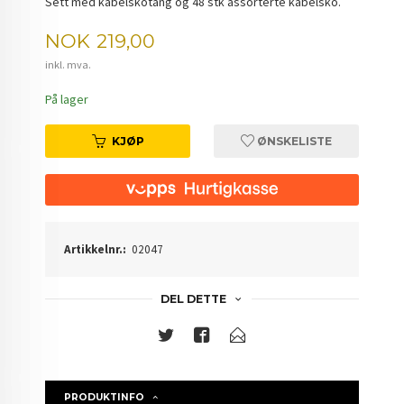
Sett med kabelskotang og 48 stk assorterte kabelsko.
Pris
NOK
219,00
inkl. mva.
På lager
KJØP
ØNSKELISTE
Artikkelnr.:
02047
DEL DETTE
PRODUKTINFO