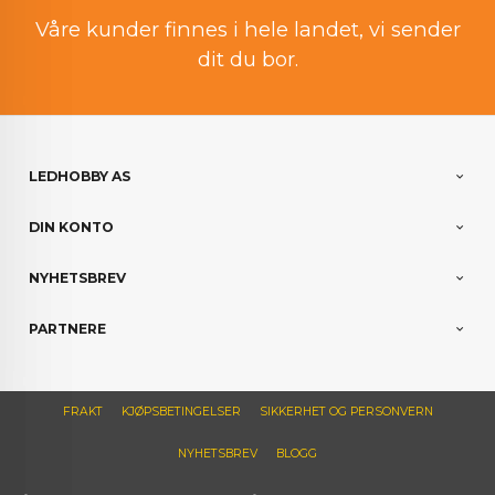
Våre kunder finnes i hele landet, vi sender
dit du bor.
LEDHOBBY AS
DIN KONTO
NYHETSBREV
PARTNERE
FRAKT
KJØPSBETINGELSER
SIKKERHET OG PERSONVERN
NYHETSBREV
BLOGG