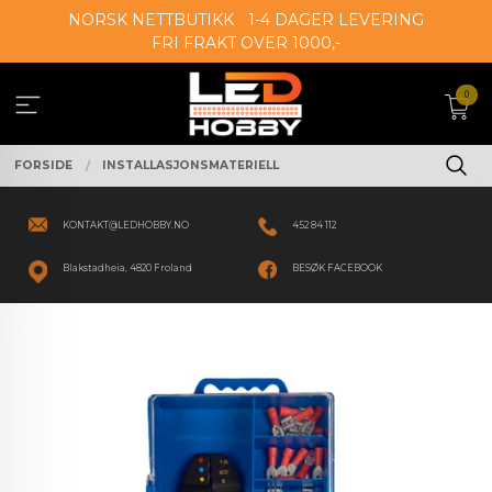
Gå
NORSK NETTBUTIKK
1-4 DAGER LEVERING
til
FRI FRAKT OVER 1000,-
innholdet
0
FORSIDE
INSTALLASJONSMATERIELL
KONTAKT@LEDHOBBY.NO
452 84 112
Blakstadheia, 4820 Froland
BESØK FACEBOOK