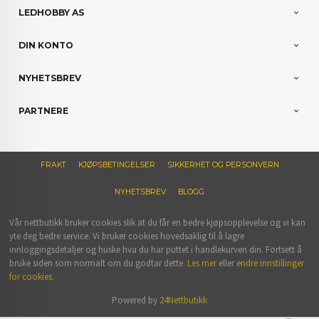
LEDHOBBY AS
DIN KONTO
NYHETSBREV
PARTNERE
FRAKT
KJØPSBETINGELSER
SIKKERHET OG PERSONVERN
NYHETSBREV
BLOGG
Vår nettbutikk bruker cookies slik at du får en bedre kjøpsopplevelse og vi kan
yte deg bedre service. Vi bruker cookies hovedsaklig til å lagre
innloggingsdetaljer og huske hva du har puttet i handlekurven din. Fortsett å
bruke siden som normalt om du godtar dette.
Les mer
eller
endre innstillinger
for cookies.
Powered by
24Nettbutikk