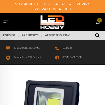
Gå
NORSK NETTBUTIKK
1-4 DAGER LEVERING
til
FRI FRAKT OVER 1000,-
innholdet
0
FORSIDE
ARBEIDSLYS
ARBEIDSLYS 230V
KONTAKT@LEDHOBBY.NO
452 84 112
Blakstadheia, 4820 Froland
BESØK FACEBOOK